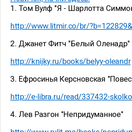
1. Том Вулф "Я - Шарлотта Симмо
http://www.litmir.co/br/?b=122829
2. Джанет Фитч "Белый Оленадр"
http://knijky.ru/books/belyy-oleandr
3. Ефросинья Керсновская "Повес
http://e-libra.ru/read/337432-skolko-
4. Лев Разгон "Непридуманное"