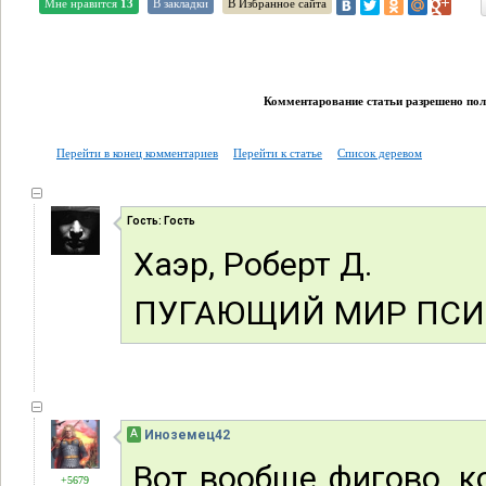
Мне нравится
13
В закладки
В Избранное сайта
Комментарование статьи разрешено поль
Перейти в конец комментариев
Перейти к статье
Список деревом
Гость: Гость
Хаэр, Роберт Д.
ПУГАЮЩИЙ МИР ПСИ
А
Иноземец42
Вот вообще фигово, к
+5679