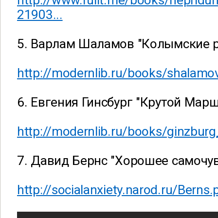
http://www.rulit.me/books/nepridu
21903...
5. Варлам Шаламов "Колымские р
http://modernlib.ru/books/shalamov
6. Евгения Гинсбург "Крутой Марш
http://modernlib.ru/books/ginzburg_
7. Давид Бернс "Хорошее самочу
http://socialanxiety.narod.ru/Berns.