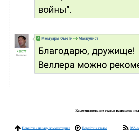
войны".
А
Мемуары Омеги
Маскулист
Благодарю, дружище! П
+28077
В отпуске
Веллера можно рекоме
Комментарование статьи разрешено поль
Перейти к началу комментариев
Перейти к статье
RSS-л