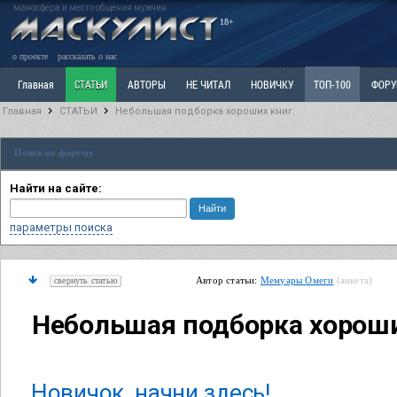
маносфера и место общения мужчин
18+
о проекте
рассказать о нас
Главная
СТАТЬИ
АВТОРЫ
НЕ ЧИТАЛ
НОВИЧКУ
ТОП-100
ФОР
Главная
СТАТЬИ
Небольшая подборка хороших книг.
Ветка: Расстаюсь или Развожусь. САНЧАС
Ветка: Наболевшее. Выскажись!
Р
Поиск по форуму
РАЗДЕЛ: Разное
УЧЕБНИК
ТРИЛОГИЯ
ВИТРИНА
КОПИЛКА
ОТНОШ
Найти на сайте:
параметры поиска
Автор статьи:
Мемуары Омеги
(анкета)
свернуть статью
Небольшая подборка хороши
Новичок, начни здесь!