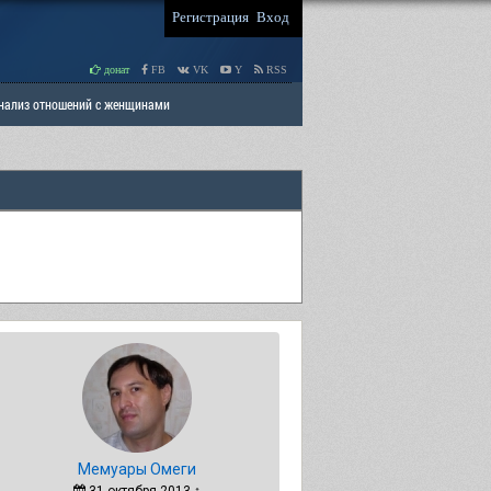
Регистрация
Вход
донат
FB
VK
Y
RSS
Анализ отношений с женщинами
 права мужчин
РАЗДЕЛ: Отцы и Дети
Мемуары Омеги