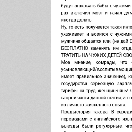
будут атаковать бабы с чужими
раз включил мозг и начал дум
иногда делать.
Ну, то есть получается такая ин
ухаживает и возится с чужими 
мужчина общается или, (не дай 
БЕСПЛАТНО заменять им отца
ТРАТИТЬ НА ЧУЖИХ ДЕТЕЙ СВ
Мое мнение, комрады, что 
усыновляющий/воспитывающий
имеет правильное значение), к
государства серьезную зарп
тарифы на труд женщин-нянь! 
второй части данной статьи, а 
из личного жизненного опыта.
Предыстория такова: В серед
переводами с английского язы
выезды были регулярные, что