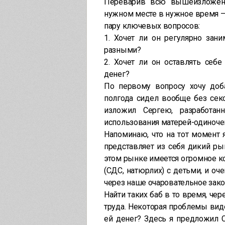
Переварив всю вышеизложенн
нужном месте в нужное время – 
пару ключевых вопросов:
1. Хочет ли он регулярно за
разными?
2. Хочет ли он оставлять себе
денег?
По первому вопросу хочу доба
полгода сидел вообще без секс
изложил Сергею, разработа
использования матерей-одиноче
Напоминаю, что на тот момент 
представляет из себя дикий рын
этом рынке имеется огромное к
(СДС, натюрлих) с детьми, и о
через наше очаровательное зак
Найти таких баб в то время, чер
труда. Некоторая проблемы виде
ей денег? Здесь я предложил 