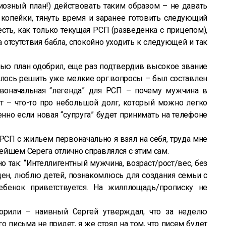
иозный план!) действовать таким образом – не давать
копейки, тянуть время и заранее готовить следующий
есть, как только текущая РСП (разведенка с прицепом),
а отсутствия бабла, спокойно уходить к следующей и так
ью план одобрил, еще раз подтвердив высокое звание
талось решить уже мелкие орг.вопросы – был составлен
рвоначальная “легенда” для РСП – почему мужчина в
ет – что-то про небольшой долг, который можно легко
енно если новая “супруга” будет принимать на телефоне
РСП с жильем первоначально я взял на себя, труда мне
нейшем Серега отлично справлялся с этим сам.
 так: “Интеллигентный мужчина, возраст/рост/вес, без
еден, люблю детей, познакомлюсь для создания семьи с
бенок приветствуется. На жилплощадь/прописку не
орили – наивный Сергей утверждал, что за неделю
 письма не придет, я же стоял на том, что писем будет