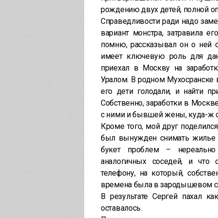
рождению двух детей, полной оп
Справедливости ради надо заме
вариант монстра, затравила ег
помню, рассказывал он о ней с
имеет ключевую роль для дан
приехал в Москву на заработк
Уралом. В родном Мухосранске в
его дети голодали, и найти п
Собственно, заработки в Москв
с ними и бывшей жены, куда-ж 
Кроме того, мой друг поделился
был вынужден снимать жилье (
букет проблем – нереально 
аналогичных соседей, и что 
телефону, на который, собств
времена была в зародышевом сос
В результате Сергей пахал ка
оставалось.