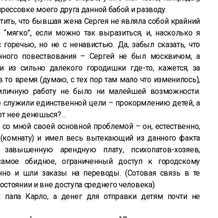
рессовке моего друга данной бабой и разводу.
тить, что бывшая жена Сергея не являла собой крайний
о “мягко”, если можно так выразиться, и, насколько я
 горечью, но не с ненавистью. Да, забыл сказать, что
ного повествования – Сергей не был москвичом, а
и из сильно далекого городишки где-то, кажется, за
 то время (думаю, с тех пор там мало что изменилось),
риличную работу не было ни малейшей возможности.
е служили единственной цели – прокормлению детей, а
от нее денешься?…
 со мной своей основной проблемой – он, естественно,
комнату) и имел весь вытекающий из данного факта
завышенную арендную плату, психопатов-хозяев,
самое обидное, ограниченный доступ к городскому
енно и шли заказы на переводы. (Сотовая связь в те
тоянии и вне доступа среднего человека).
к папа Карло, а денег для отправки детям почти не