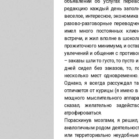
объявлений об услугах перево
редакцию каждый день заполне
веселое, интересное, экономика 
разово-разговорные переводчес
имел много постоянных клие
встречи, и жил вполне в шокол
прожиточного минимума, и оста
увлечений и общения с против
– заказы шли то густо, то пусто
дней сидел без заказов, то, 
несколько мест одновременно.
Однако, я всегда рассуждал т
отличается от курицы (я имею в 
мощного мыслительного аппарат
сказал, желательно задейс
атрофироваться.
Пораскинув мозгами, я решил,
аналогичным родом деятельност
или территориально неудобные