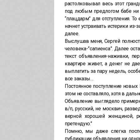
растолковывал весь этот гранд
под любым предлогом бабе ни 
“плацдарм” для отступления. То 
начнет устраивать истерики из-з
далее.
Выслушав меня, Сергей полност
человека-”сапиенса”. Далее ос
текст объявления-наживки, пе
квартире живет, а денег не да
выплатить за пару недель, особ
все заказы…
Постоянное поступление новых 
этом не составляло, хотя в даль
Объявление выглядело примерно
в/п, русский, не москвич, разв
верной хорошей женщиной, ре
претендую.”
Помню, мы даже слегка посп
публикации объявления ни одного