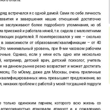
яд встречался я с одной дамой. Сами по себе личность
азвития и завершения наших отношений достаточно
е заслуживают более подробного упоминания, но об
ма приезжей и работала няней, т.е. сидела с малолетними
ающих родителей. Я поинтересовался у нее – сколько
 в зависимости от образования/квалификации – от 40
 Это минимальный уровень, при 8-ми часовом рабочем
очные. Однако, если у няни есть одно или несколько
 например, детский врач, детский психолог, учитель
 ее на данном рынке резко возрастает и может достигать
 месяц. По мОему, даже для Москвы, очень приличные
а квалифицированных нянь превышает предложение, во
л, никаких проблем с работой у моей тогдашней подруги
е только одиноким парнем, которого всю жизнь со
грессивностью атаковали, атакуют и, к сожалению,