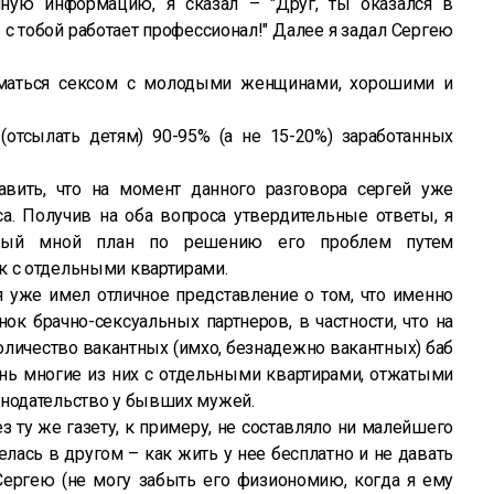
ую информацию, я сказал – "Друг, ты оказался в
с тобой работает профессионал!" Далее я задал Сергею
ниматься сексом с молодыми женщинами, хорошими и
 (отсылать детям) 90-95% (а не 15-20%) заработанных
вить, что на момент данного разговора сергей уже
а. Получив на оба вопроса утвердительные ответы, я
нный мной план по решению его проблем путем
к с отдельными квартирами.
я уже имел отличное представление о том, что именно
ок брачно-сексуальных партнеров, в частности, что на
оличество вакантных (имхо, безнадежно вакантных) баб
чень многие из них с отдельными квартирами, отжатыми
онодательство у бывших мужей.
ез ту же газету, к примеру, не составляло ни малейшего
лась в другом – как жить у нее бесплатно и не давать
Сергею (не могу забыть его физиономию, когда я ему