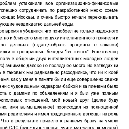
роблем устаканили все организационно-финансовые
успешно сотрудничать по разработанной мною схеме.
 концах Москвы, и очень быстро начали перекидывать
бующие неадекватно дальней езды.
е время я убедился, что приобрел не только надежного
е, но и близкого мне по духу интеллигентного приятеля и
то деловых (отдать/забрать проценты с заказов)
елки и пространные беседы “за жысть”. Естественно,
пола в общении двух интеллигентных молодых людей
с) занимало далеко не последнее место. Во взглядах на
 в таковых мы радикально расходились, что ни к коей
ремя, как у меня в памяти были еще совершенно свежи
зни с чудовищным кадавром-бабкой и за плечами было
мств с дамами по объявлениям и я был уже полным
ежполовых отношений, мой новый друг (далее буду
енно, имя вымышленное) происходил из полноценной
ими родителями и имел традиционные взгляды на роль
то в результате привело к раннему браку на умело
ой СДС (суке-дуре-стерве, учите мат-часть, комрады),