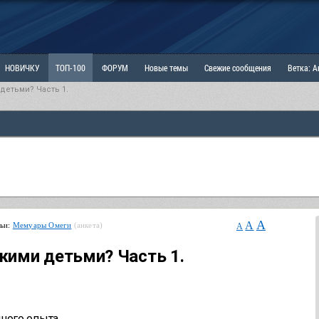
НОВИЧКУ
ТОП-100
ФОРУМ
Новые темы
Свежие сообщения
Ветка: 
детьми? Часть 1.
ка: Наболевшее. Выскажись!
РАЗДЕЛ: Мы и Женщины
РАЗДЕЛ: Маскулизм, МД и
ИТРИНА
КОПИЛКА
ОТНОШЕНИЯ
A
A
тьи:
Мемуары Омеги
(анкета)
A
жими детьми? Часть 1.
ного опыта.