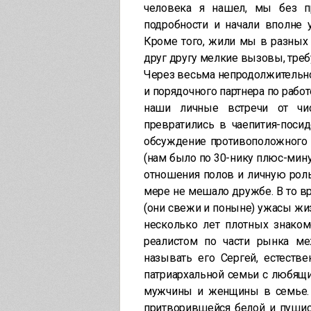
человека я нашел, мы без п
подробности и начали вполне 
Кроме того, жили мы в разных
друг другу мелкие вызовы, тре
Через весьма непродолжительно
и порядочного партнера по работ
наши личные встречи от чис
превратились в чаепития-посид
обсуждение противоположного 
(нам было по 30-нику плюс-мину
отношения полов и личную роль
мере не мешало дружбе. В то в
(они свежи и поныне) ужасы жи
несколько лет плотных знако
реалистом по части рынка м
называть его Сергей, естеств
патриархальной семьи с любящ
мужчины и женщины в семье. Ч
притворившейся белой и пушист