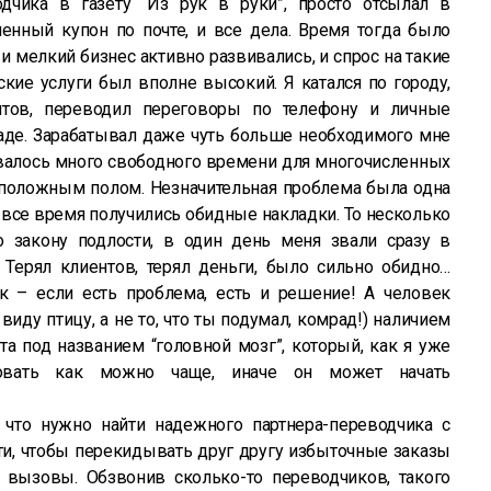
дчика в газету “Из рук в руки”, просто отсылал в
нный купон по почте, и все дела. Время тогда было
и мелкий бизнес активно развивались, и спрос на такие
кие услуги был вполне высокий. Я катался по городу,
нтов, переводил переговоры по телефону и личные
аде. Зарабатывал даже чуть больше необходимого мне
валось много свободного времени для многочисленных
оположным полом. Незначительная проблема была одна
 и все время получились обидные накладки. То несколько
по закону подлости, в один день меня звали сразу в
 Терял клиентов, терял деньги, было сильно обидно…
ак – если есть проблема, есть и решение! А человек
виду птицу, а не то, что ты подумал, комрад!) наличием
а под названием “головной мозг”, который, как я уже
твовать как можно чаще, иначе он может начать
 что нужно найти надежного партнера-переводчика с
и, чтобы перекидывать друг другу избыточные заказы
 вызовы. Обзвонив сколько-то переводчиков, такого