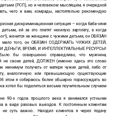
 детьми (РСП), но и человеком мыслящим, я очередной
ать, чего и вам, комрады, настоятельно рекомендую
тересная дискриминационная ситуация – когда баба-няня
детьми, ей за это платят нехилую зарплату, а когда
Бог!), женится на женщине с чужими детьми, он ОБЯЗАН
, мало того, он ОБЯЗАН СОДЕРЖАТЬ ЧУЖИХ ДЕТЕЙ,
ОИ ДЕНЬГИ, ВРЕМЯ, И ИНТЕЛЛЕКТУАЛЬНЫЕ РЕСУРСЫ!
было бы совершенно справедливо, что мужчина,
 не своих детей, ДОЛЖЕН (именно здесь это слово
ак минимум получать от матери чужих детей, либо от
лату, аналогичную или превышающую существующие
Об этом я собираюсь более обширно порассуждать во
пока хотел бы поделиться весьма поучительным случаем
ине 90-х годов прошлого века я занимался устными
ка в виде разовых выездов. К постоянным клиентам
 не суть важно… Находил клиентов я через подачу