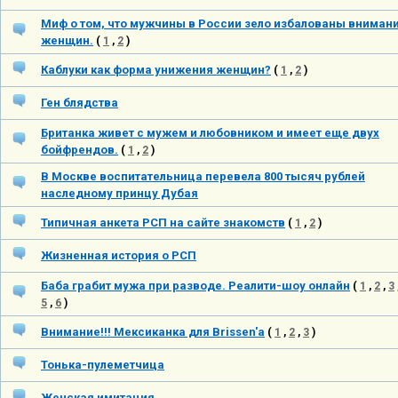
Миф о том, что мужчины в России зело избалованы вниман
женщин.
(
1
,
2
)
Каблуки как форма унижения женщин?
(
1
,
2
)
Ген блядства
Британка живет с мужем и любовником и имеет еще двух
бойфрендов.
(
1
,
2
)
В Москве воспитательница перевела 800 тысяч рублей
наследному принцу Дубая
Типичная анкета РСП на сайте знакомств
(
1
,
2
)
Жизненная история о РСП
Баба грабит мужа при разводе. Реалити-шоу онлайн
(
1
,
2
,
3
5
,
6
)
Внимание!!! Мексиканка для Brissen'a
(
1
,
2
,
3
)
Тонька-пулеметчица
Женская имитация