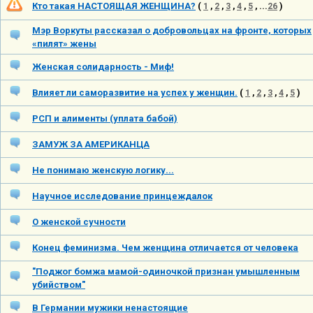
Кто такая НАСТОЯЩАЯ ЖЕНЩИНА?
(
1
,
2
,
3
,
4
,
5
, ...
26
)
Мэр Воркуты рассказал о добровольцах на фронте, которых
«пилят» жены
Женская солидарность - Миф!
Влияет ли саморазвитие на успех у женщин.
(
1
,
2
,
3
,
4
,
5
)
РСП и алименты (уплата бабой)
ЗАМУЖ ЗА АМЕРИКАНЦА
Не понимаю женскую логику...
Научное исследование принцеждалок
О женской сучности
Конец феминизма. Чем женщина отличается от человека
"Поджог бомжа мамой-одиночкой признан умышленным
убийством"
В Германии мужики ненастоящие