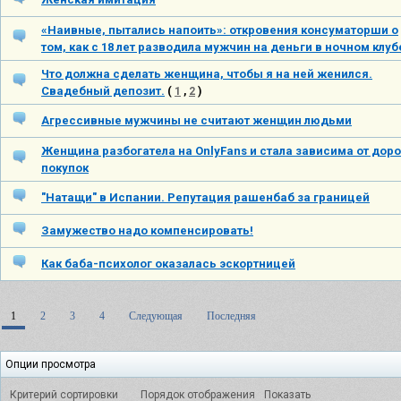
«Наивные, пытались напоить»: откровения консуматорши о
том, как с 18 лет разводила мужчин на деньги в ночном клуб
Что должна сделать женщина, чтобы я на ней женился.
Свадебный депозит.
(
1
,
2
)
Агрессивные мужчины не считают женщин людьми
Женщина разбогатела на OnlyFans и стала зависима от доро
покупок
"Натащи" в Испании. Репутация рашенбаб за границей
Замужество надо компенсировать!
Как баба-психолог оказалась эскортницей
1
2
3
4
Следующая
Последняя
Опции просмотра
Критерий сортировки
Порядок отображения
Показать