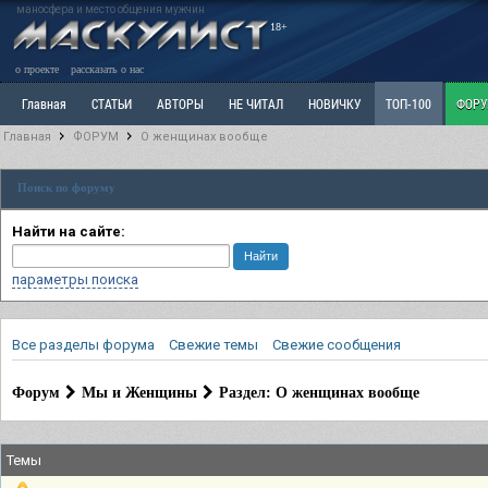
маносфера и место общения мужчин
18+
о проекте
рассказать о нас
Главная
СТАТЬИ
АВТОРЫ
НЕ ЧИТАЛ
НОВИЧКУ
ТОП-100
ФОР
Главная
ФОРУМ
О женщинах вообще
Ветка: Расстаюсь или Развожусь. САНЧАС
Ветка: Наболевшее. Выскажись!
Р
Поиск по форуму
РАЗДЕЛ: Разное
УЧЕБНИК
ТРИЛОГИЯ
ВИТРИНА
КОПИЛКА
ОТНОШ
Найти на сайте:
параметры поиска
Все разделы форума
Свежие темы
Свежие сообщения
Форум
Мы и Женщины
Раздел: О женщинах вообще
Темы