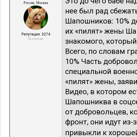
Это до чего бабе на
Россия, Москва
нее был рад сбежать н
Шапошников: 10% до
их «пилят» жены Ша
Репутация: 3274
В отпуске
знакомого, который
Всего, по словам г
10% Часть добровол
специальной военной
«пилят» жены, заяв
Видео, в котором ес
Шапошниква в соцсе
от добровольцев, к
фронт, они идут из-з
привыкли к хорошей 