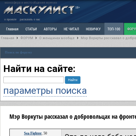
маносфера и место общения мужчин
18+
о проекте
рассказать о нас
Главная
СТАТЬИ
АВТОРЫ
НЕ ЧИТАЛ
НОВИЧКУ
ТОП-100
ФОР
Главная
ФОРУМ
О женщинах вообще
Мэр Воркуты рассказал о добро
Ветка: Расстаюсь или Развожусь. САНЧАС
Ветка: Наболевшее. Выскажись!
Р
Поиск по форуму
РАЗДЕЛ: Разное
УЧЕБНИК
ТРИЛОГИЯ
ВИТРИНА
КОПИЛКА
ОТНОШ
Найти на сайте:
параметры поиска
Мэр Воркуты рассказал о добровольцах на фронт
Sea Fighter
, 50