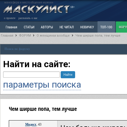
маносфера и место общения мужчин
18+
о проекте
рассказать о нас
Главная
СТАТЬИ
АВТОРЫ
НЕ ЧИТАЛ
НОВИЧКУ
ТОП-100
ФОР
Главная
ФОРУМ
О женщинах вообще
Чем ширше попа, тем лучше
Ветка: Расстаюсь или Развожусь. САНЧАС
Ветка: Наболевшее. Выскажись!
Р
Поиск по форуму
РАЗДЕЛ: Разное
УЧЕБНИК
ТРИЛОГИЯ
ВИТРИНА
КОПИЛКА
ОТНОШ
Найти на сайте:
параметры поиска
Чем ширше попа, тем лучше
Модест
, 43