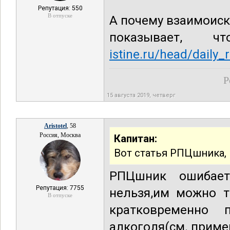
Репутация: 550
В отпуске
А почему взаимоис
показывает
istine.ru/head/daily_
Р
15 августа 2019, четверг
Aristotel
, 58
Россия, Москва
Капитан:
Вот статья РПЦшника, 
РПЦшник ошибает
Репутация: 7755
нельзя,им можно т
В отпуске
кратковременно 
алкоголя(см. приме