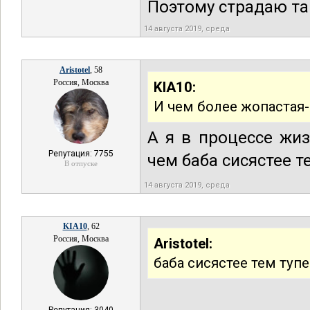
Поэтому страдаю т
14 августа 2019, среда
Aristotel
, 58
Россия, Москва
KIA10:
И чем более жопастая-
А я в процессе жи
Репутация: 7755
чем баба сисястее т
В отпуске
14 августа 2019, среда
KIA10
, 62
Россия, Москва
Aristotel:
баба сисястее тем тупе