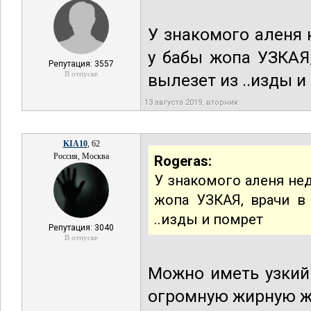
У знакомого аленя 
у бабы жопа УЗКАЯ
Репутация: 3557
В отпуске
вылезет из ..изды и
13 августа 2019, вторник
KIA10
, 62
Россия, Москва
Rogeras:
У знакомого аленя нед
жопа УЗКАЯ, врачи в
..изды и помрет
Репутация: 3040
В отпуске
Можно иметь узкий 
огромную жирную ж