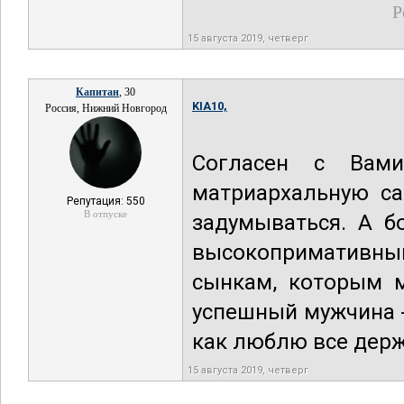
Р
15 августа 2019, четверг
Капитан
, 30
KIA10,
Россия, Нижний Новгород
Согласен с Вами
матриархальную са
Репутация: 550
В отпуске
задумываться. А б
высокопримативн
сынкам, которым м
успешный мужчина -
как люблю все держ
15 августа 2019, четверг