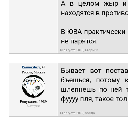
А в целом жыр и 
находятся в противо
В ЮВА практически 
не парятся.
13 августа 2019, вторник
Poznavshciy
, 47
Бывает вот поста
Россия, Москва
бъешься, потому 
шлепнешь по ней т
фуууу пля, такое тол
Репутация: 1939
В отпуске
14 августа 2019, среда