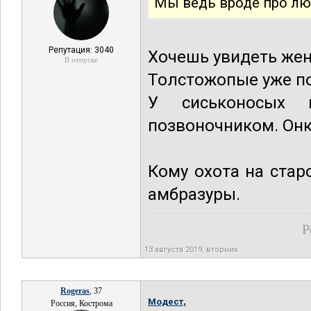
Мы ведь вроде про люде
Репутация: 3040
Хочешь увидеть жен
В отпуске
Толстожопые уже п
У сиськоносых 
позвоночником. Онк
Кому охота на стар
амбразуры.
Р
13 августа 2019, вторник
Rogeras
, 37
Модест,
Россия, Кострома