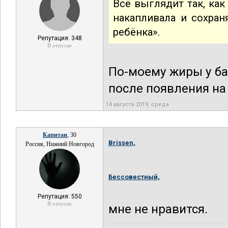
Всё выглядит так, ка
накапливала и сохра
ребёнка».
Репутация: 348
В отпуске
По-моему жиры у ба
после появления на 
14 августа 2019, среда
Капитан
, 30
Brissen,
Россия, Нижний Новгород
Бессовестный,
Репутация: 550
В отпуске
мне не нравится.