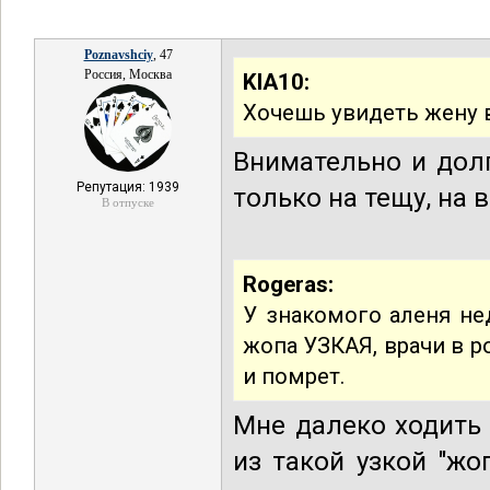
Poznavshciy
, 47
Россия, Москва
KIA10:
Хочешь увидеть жену в
Внимательно и долг
Репутация: 1939
только на тещу, на 
В отпуске
Rogeras:
У знакомого аленя не
жопа УЗКАЯ, врачи в р
и помрет.
Мне далеко ходить 
из такой узкой "жо