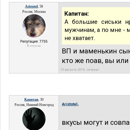
Aristotel
, 58
Россия, Москва
Капитан:
А большие сиськи нр
мужчинам, а по мне -
не хватает.
Репутация: 7755
В отпуске
ВП и маменькин сы
кто же поав, вы или
15 августа 2019, четверг
Капитан
, 30
Aristotel,
Россия, Нижний Новгород
вкусы могут и совпа