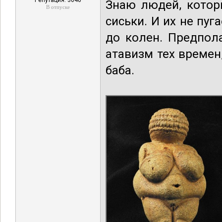
Репутация: 3040
Знаю людей, котор
В отпуске
сиськи. И их не пуг
до колен. Предпола
атавизм тех времен,
баба.