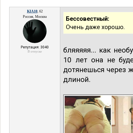
KIA10
, 62
Россия, Москва
Бессовестный:
Очень даже хорошо.
Репутация: 3040
бляяяяя... как нео
В отпуске
10 лет она не буд
дотянешься через ж
длиной.