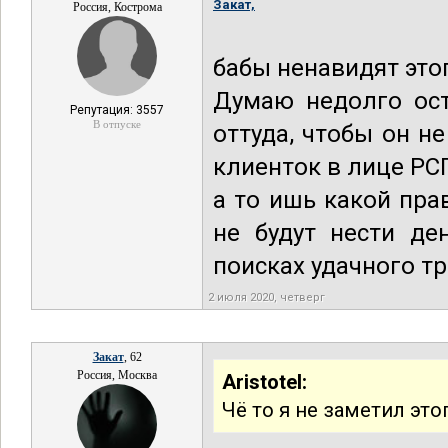
Закат,
Россия, Кострома
бабы ненавидят этог
Думаю недолго ост
Репутация: 3557
В отпуске
оттуда, чтобы он н
клиенток в лице РСП
а то ишь какой пра
не будут нести де
поисках удачного тр
2 июля 2020, четверг
Закат
, 62
Россия, Москва
Aristotel:
Чё то я не заметил это