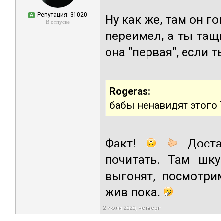
Репутация: 31020
А
Ну как же, там он го
В отпуске
переимел, а ты тащи
она "первая", если т
Rogeras:
бабы ненавидят этого Т
Факт!
Доста
почитать. Там шк
выгонят, посмотри
жив пока.
2 июля 2020, четверг