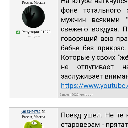
На ютубе наткнулся
Россия, Москва
фоне тотального 
мужчин всякими "
свежего воздуха. 
Репутация: 31020
А
В отпуске
говорящий всю пра
бабье без прикрас.
Которые у своих "жён
не отпугивает 
заслуживает вниман
https://www.youtub
2 июля 2020, четверг
y0123456789
, 52
Поезд ушел. Не те 
Россия, Москва
староверам - прятат