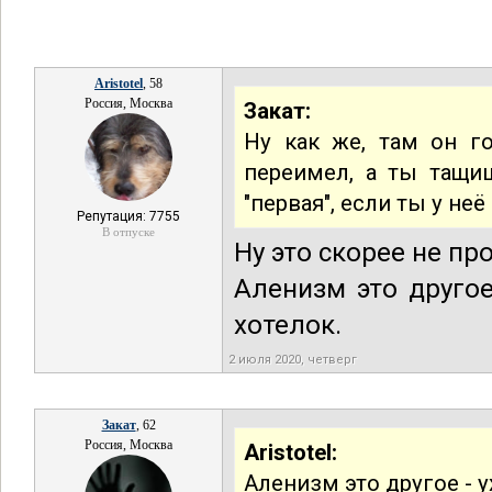
Aristotel
, 58
Россия, Москва
Закат:
Ну как же, там он го
переимел, а ты тащиш
"первая", если ты у неё 
Репутация: 7755
В отпуске
Ну это скорее не пр
Аленизм это друго
хотелок.
2 июля 2020, четверг
Закат
, 62
Россия, Москва
Aristotel:
Аленизм это другое - 