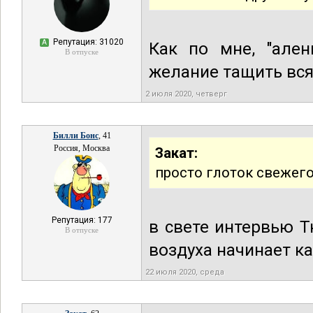
Репутация: 31020
А
Как по мне, "ален
В отпуске
желание тащить вся
2 июля 2020, четверг
Билли Бонс
, 41
Россия, Москва
Закат:
просто глоток свежего
Репутация: 177
в свете интервью Т
В отпуске
воздуха начинает к
22 июля 2020, среда