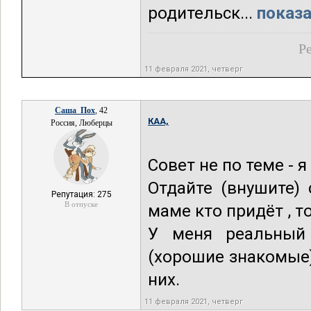
родительск...
показа
Ре
11 февраля 2021, четверг
Саша_Пох
, 42
КАА,
Россия, Люберцы
Совет не по теме - я
Отдайте (внушите)
Репутация: 275
В отпуске
маме кто придёт , т
У меня реальный 
(хорошие знакомые)
них.
11 февраля 2021, четверг