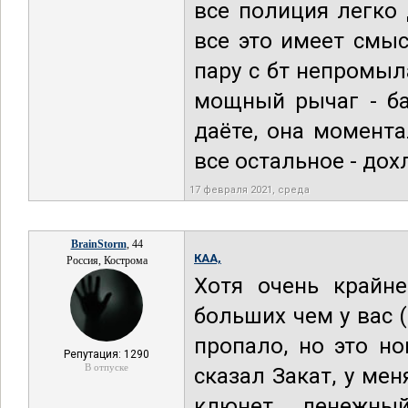
все полиция легко 
все это имеет смыс
пару с бт непромыл
мощный рычаг - ба
даёте, она момент
все остальное - до
17 февраля 2021, среда
BrainStorm
, 44
КАА,
Россия, Кострома
Хотя очень крайне
больших чем у вас 
пропало, но это но
Репутация: 1290
В отпуске
сказал Закат, у мен
клюнет денежный