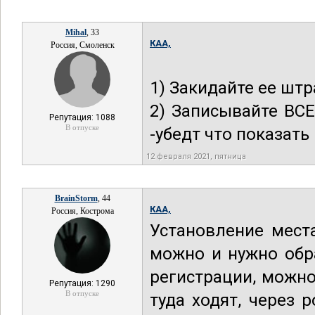
Mihal
, 33
КАА,
Россия, Смоленск
1) Закидайте ее шт
2) Записывайте ВС
Репутация: 1088
В отпуске
-убедт что показат
12 февраля 2021, пятница
BrainStorm
, 44
КАА,
Россия, Кострома
Установление мест
можно и нужно обр
регистрации, можно
Репутация: 1290
В отпуске
туда ходят, через 