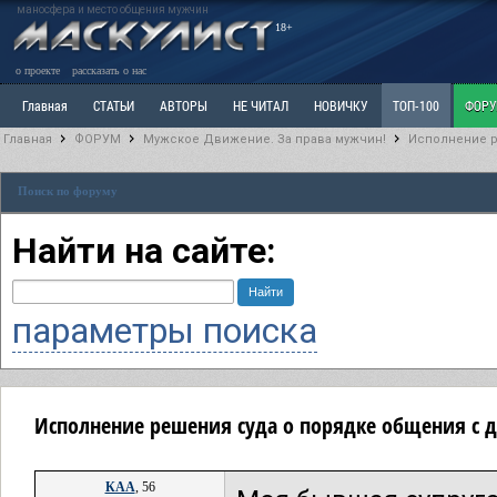
маносфера и место общения мужчин
18+
о проекте
рассказать о нас
Главная
СТАТЬИ
АВТОРЫ
НЕ ЧИТАЛ
НОВИЧКУ
ТОП-100
ФОР
Главная
ФОРУМ
Мужское Движение. За права мужчин!
Исполнение р
Ветка: Расстаюсь или Развожусь. САНЧАС
Ветка: Наболевшее. Выскажись!
Р
Поиск по форуму
РАЗДЕЛ: Разное
УЧЕБНИК
ТРИЛОГИЯ
ВИТРИНА
КОПИЛКА
ОТНОШ
Найти на сайте:
параметры поиска
Исполнение решения суда о порядке общения с д
КАА
, 56