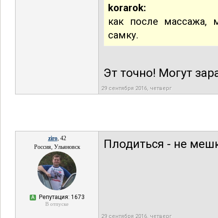
korarok:
как после массажа, 
самку.
Эт точно! Могут зар
29 сентября 2016, четверг
ziro
, 42
Плодиться - не меш
Россия, Ульяновск
Репутация: 1673
А
В отпуске
29 сентября 2016, четверг