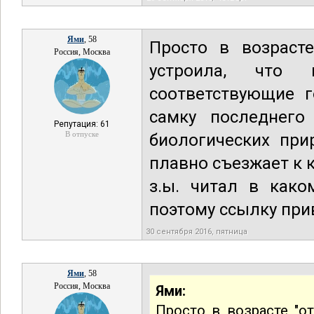
Ями
, 58
Просто в возраст
Россия, Москва
устроила, что
соответствующие г
самку последнего
Репутация: 61
В отпуске
биологических при
плавно съезжает к к
з.ы. читал в како
поэтому ссылку прив
30 сентября 2016, пятница
Ями
, 58
Россия, Москва
Ями:
Просто в возрасте "от