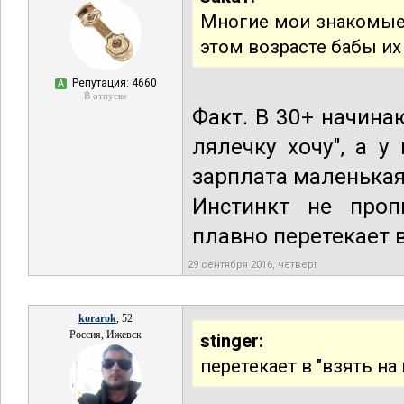
Многие мои знакомые, 
этом возрасте бабы их 
Репутация: 4660
А
В отпуске
Факт. В 30+ начинаю
лялечку хочу", а у
зарплата маленькая,
Инстинкт не проп
плавно перетекает в 
29 сентября 2016, четверг
korarok
, 52
Россия, Ижевск
stinger:
перетекает в "взять на 