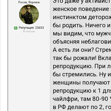
Это даже у активис
Россия, Воронеж
женское поведение 
инстинктом деторож
бы родить. Ничего им
Репутация: 23653
А
В отпуске
мы видим, что муж
объясняя неблагов
А есть ли они? Стр
так бы рожали! Вкл
репродукцию. При л
бы стремились. Ну и
женщины получают 
репродукцию к 1 для
чайлфри, там 80-90
в РФ делают по 2, 