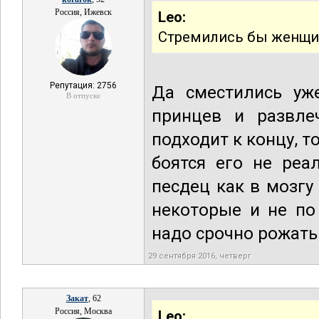
Россия, Ижевск
Leo:
Стремились бы женщин
Репутация: 2756
Да сместились уж
В отпуске
принцев и развле
подходит к концу, т
боятся его не реа
песдец как в мозгу 
некоторые и не по 
надо срочно рожать
29 сентября 2016, четверг
Закат
, 62
Россия, Москва
Leo: