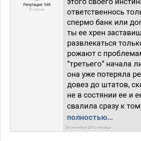
этого своего инсти
Репутация: 549
В отпуске
ответственнось тол
спермо банк или до
ты ее хрен заставиш
развлекаться тольк
рожают с проблемам
"третьего" начала ли
она уже потеряла р
довез до штатов, ск
не в состянии ее и 
свалила сразу к тому
полностью...
30 сентября 2016, пятница