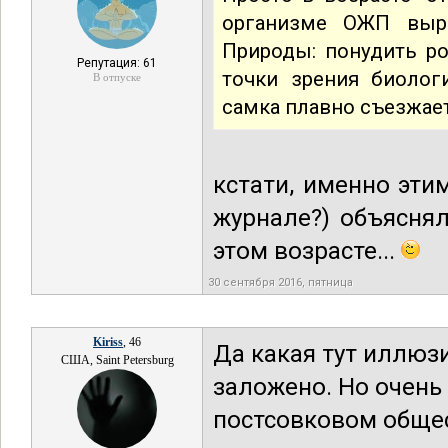
организме ОЖП выра
Природы: понудить ро
Репутация: 61
точки зрения биолог
В отпуске
самка плавно съезжает
кстати, именно эти
журнале?) объясня
этом возрасте...
30 сентября 2016, пятница
Kiriss
, 46
Да какая тут иллюзи
США, Saint Petersburg
заложено. Но очен
постсовковом общес