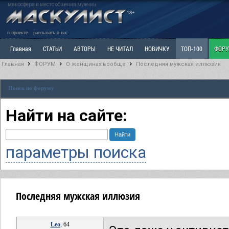
маносфера и место общения мужчин
18+
о проекте
рассказать о нас
Главная
СТАТЬИ
АВТОРЫ
НЕ ЧИТАЛ
НОВИЧКУ
ТОП-100
ФОР
Главная
ФОРУМ
О женщинах вообще
Последняя мужская иллюзия
Ветка: Расстаюсь или Развожусь. САНЧАС
Ветка: Наболевшее. Выскажись!
Р
Поиск по форуму
РАЗДЕЛ: Разное
УЧЕБНИК
ТРИЛОГИЯ
ВИТРИНА
КОПИЛКА
ОТНОШ
Найти на сайте:
параметры поиска
Последняя мужская иллюзия
Leo
, 64