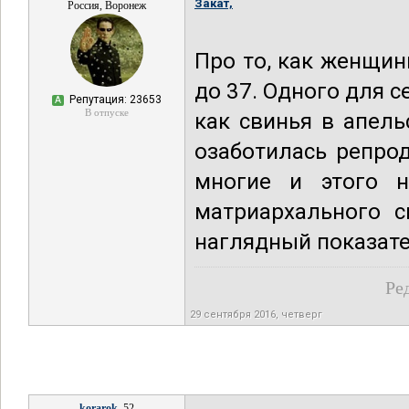
Закат,
Россия, Воронеж
Про то, как женщин
до 37. Одного для с
Репутация: 23653
А
В отпуске
как свинья в апел
озаботилась репрод
многие и этого н
матриархального с
наглядный показател
Ре
29 сентября 2016, четверг
korarok
, 52