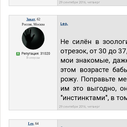
29 сентября 2016, четверг
Закат
, 62
Leo,
Россия, Москва
Не силён в зоолог
отрезок, от 30 до 3
Репутация: 31020
А
В отпуске
мои знакомые, даже 
этом возрасте баб
рожу. Поправьте ме
им это выгодно, о
"инстинктами", в то
29 сентября 2016, четверг
Leo
, 64