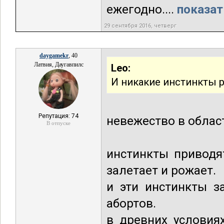
ежегодно....
показат
29 сентября 2016, четверг
daygamekr
, 40
Латвия, Даугавпилс
Leo:
И никакие инстинкты 
Репутация: 74
невежество в облас
В отпуске
инстинкты приводя
залетает и рожает.
и эти инстинкты з
абортов.
в древних условия