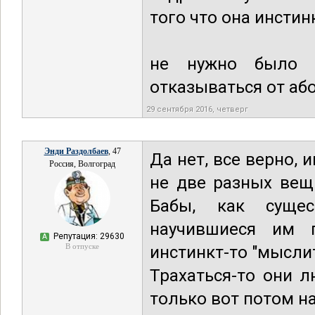
того что она инстин
не нужно было в
отказываться от аб
29 сентября 2016, четверг
Энди Раздолбаев
, 47
Да нет, все верно, 
Россия, Волгоград
не две разных вещи
Бабы, как сущес
научившиеся им п
Репутация: 29630
А
В отпуске
инстинкт-то "мыслит
Трахаться-то они л
только вот потом на