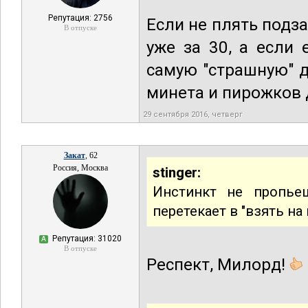
Репутация: 2756
Если не плять подза
В отпуске
уже за 30, а если
самую "страшную" д
минета и пирожков 
29 сентября 2016, четверг
Закат
, 62
Россия, Москва
stinger:
Инстинкт не пропье
перетекает в "взять на 
Репутация: 31020
А
В отпуске
Респект, Милорд!