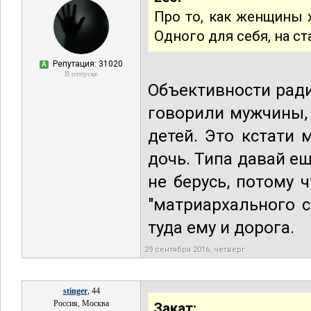
Про то, как женщины х
Одного для себя, на ст
Репутация: 31020
А
В отпуске
Объективности ради
говорили мужчины, 
детей. Это кстати 
дочь. Типа давай е
не берусь, потому 
"матриархального с
туда ему и дорога.
29 сентября 2016, четверг
stinger
, 44
Россия, Москва
Закат: